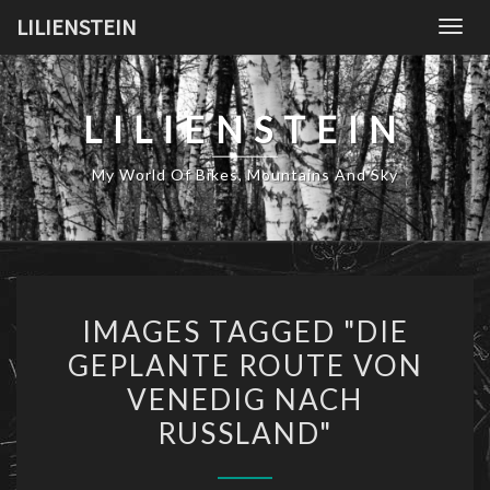
Skip
LILIENSTEIN
Togg
to
navig
content
LILIENSTEIN
My World Of Bikes, Mountains And Sky
IMAGES
IMAGES TAGGED "DIE
TAGGED
GEPLANTE ROUTE VON
"DIE
VENEDIG NACH
GEPLANTE
ROUTE
RUSSLAND"
VON
VENEDIG